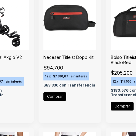
al Axglo V2
Neceser Titleist Dopp Kit
Bolso Titlei
Black/Red
$94.700
$205.200
12
x
$7.891,67
sin interés
67
sin interés
12
x
$17.100
s
$83.336
con
Transferencia
n
$180.576
co
ia
Transferenc