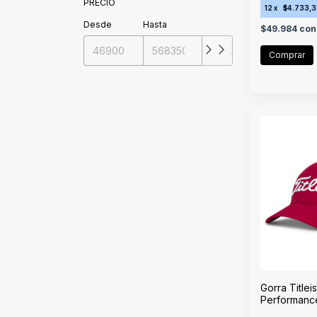
PRECIO
12
x
$4.733,
Desde
Hasta
$49.984
con
Gorra Titlei
Performanc