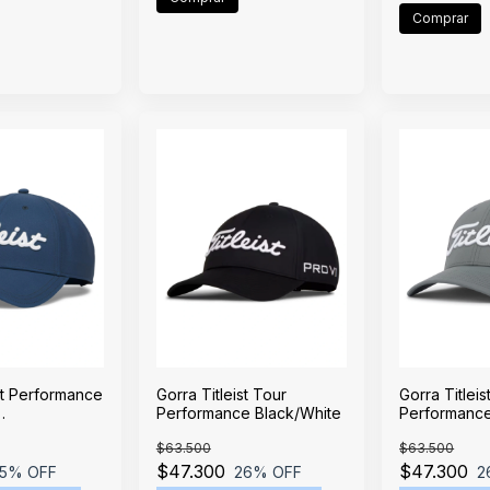
ist Performance
Gorra Titleist Tour
Gorra Titleis
Performance Black/White
Performanc
White
Charcoal/Wh
$63.500
$63.500
$47.300
$47.300
5
% OFF
26
% OFF
2