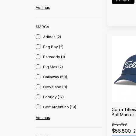
Ver más
MARCA
Adidas (2)
Bag Boy (2)
Batcaddy (1)
Big Max (2)
Callaway (50)
Cleveland (3)
Footjoy (12)
Golf Argentino (19)
Gorra Title
Ball Marker
Ver más
Monterrey/
$75.733
$56.800
2