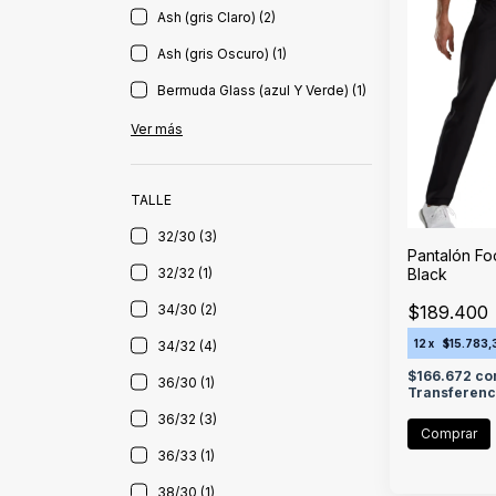
Ash (gris Claro) (2)
Ash (gris Oscuro) (1)
Bermuda Glass (azul Y Verde) (1)
Ver más
TALLE
32/30 (3)
Pantalón Foo
Black
32/32 (1)
$189.400
34/30 (2)
12
x
$15.783,
34/32 (4)
$166.672
co
36/30 (1)
Transferenc
36/32 (3)
Comprar
36/33 (1)
38/30 (1)