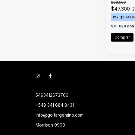
$63.500
$47.300
2
12
x
$3.941,6
$41.624
con
5493412673766
+549 341 684 8431
info@golfargentino.com
Morrison 9900