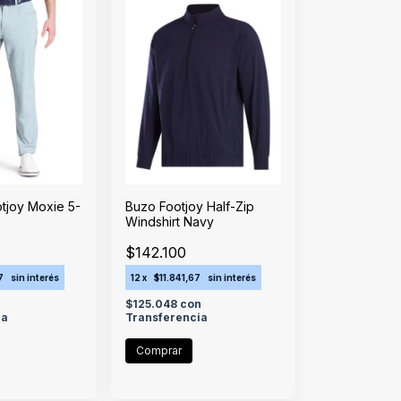
otjoy Moxie 5-
Buzo Footjoy Half-Zip
e
Windshirt Navy
$142.100
7
sin interés
12
x
$11.841,67
sin interés
n
$125.048
con
ia
Transferencia
Comprar