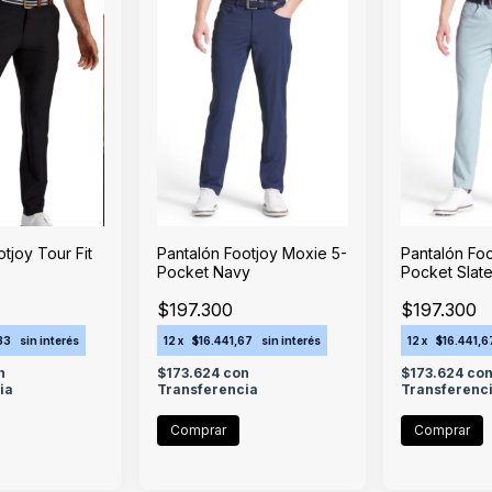
tjoy Tour Fit
Pantalón Footjoy Moxie 5-
Pantalón Fo
Pocket Navy
Pocket Slat
$197.300
$197.300
33
sin interés
12
x
$16.441,67
sin interés
12
x
$16.441,6
n
$173.624
con
$173.624
co
ia
Transferencia
Transferenc
Comprar
Comprar