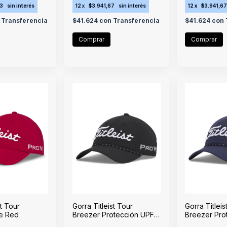
33
sin interés
12
x
$3.941,67
sin interés
12
x
$3.941,6
Transferencia
$41.624
con
Transferencia
$41.624
con
st Tour
Gorra Titleist Tour
Gorra Titleis
e Red
Breezer Protección UPF
Breezer Pro
50+ Black
50+ Navy