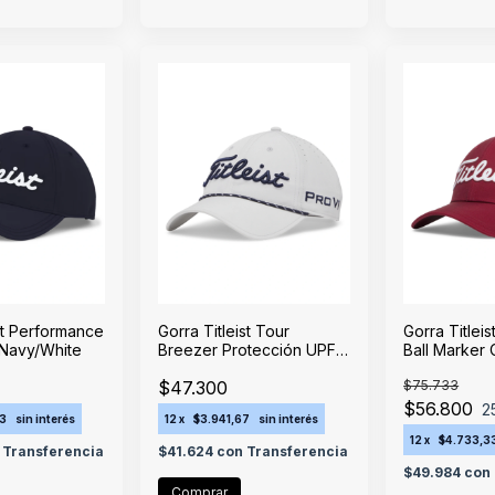
ist Performance
Gorra Titleist Tour
Gorra Titlei
 Navy/White
Breezer Protección UPF
Ball Marker 
Marble/Navy
$47.300
$75.733
$56.800
2
33
sin interés
12
x
$3.941,67
sin interés
12
x
$4.733,3
Transferencia
$41.624
con
Transferencia
$49.984
con