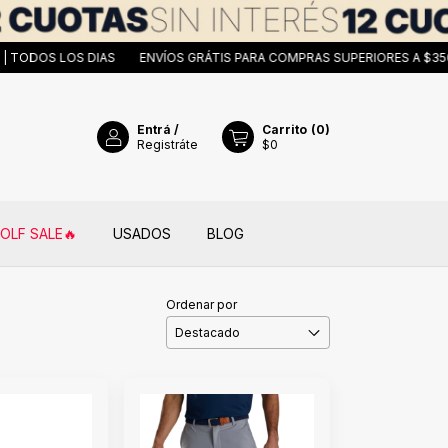
S LOS DIAS
ENVÍOS GRÁTIS PARA COMPRAS SUPERIORES A $350.000 |
Entrá
/
Carrito
(
0
)
Registráte
$0
OLF SALE🔥​
USADOS
BLOG
Ordenar por