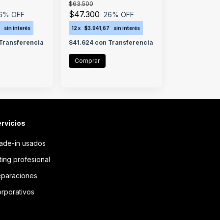
$63.500
$47.300
6
% OFF
26
% OFF
7
sin interés
12
x
$3.941,67
sin interés
Transferencia
$41.624
con
Transferencia
rvicios
ade-in usados
tting profesional
paraciones
rporativos