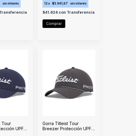
7
sin interés
12
x
$3.941,67
sin interés
Transferencia
$41.624
con
Transferencia
t Tour
Gorra Titleist Tour
tección UPF
Breezer Protección UPF
50+ Charcoal