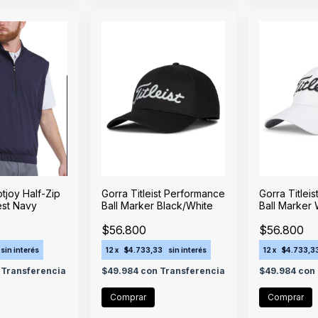
tjoy Half-Zip
Gorra Titleist Performance
Gorra Titlei
est Navy
Ball Marker Black/White
Ball Marker 
$56.800
$56.800
sin interés
12
x
$4.733,33
sin interés
12
x
$4.733,3
Transferencia
$49.984
con
Transferencia
$49.984
con