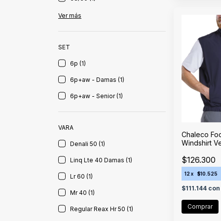
Ver más
SET
6p (1)
6p+aw - Damas (1)
6p+aw - Senior (1)
VARA
Chaleco Foo
Windshirt V
Denali 50 (1)
$126.300
Linq Lte 40 Damas (1)
12
x
$10.525
Lr 60 (1)
$111.144
con
Mr 40 (1)
Comprar
Regular Reax Hr 50 (1)