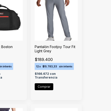
st Boston
Pantalón Footjoy Tour Fit
Light Grey
$189.400
in interés
12
x
$15.783,33
sin interés
n
$166.672
con
ia
Transferencia
Comprar