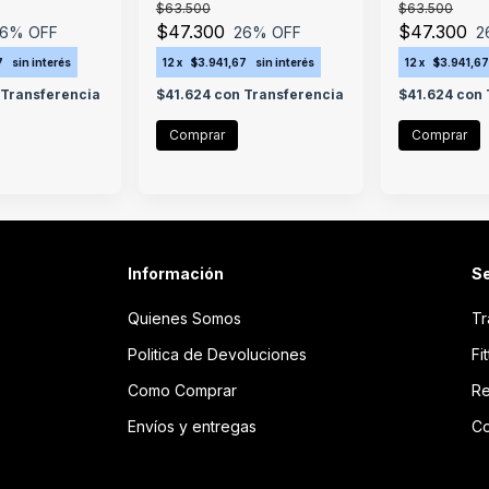
$63.500
$63.500
$47.300
$47.300
6
% OFF
26
% OFF
2
7
sin interés
12
x
$3.941,67
sin interés
12
x
$3.941,6
Transferencia
$41.624
con
Transferencia
$41.624
con
Información
Se
Quienes Somos
Tr
Politica de Devoluciones
Fi
Como Comprar
Re
Envíos y entregas
Co