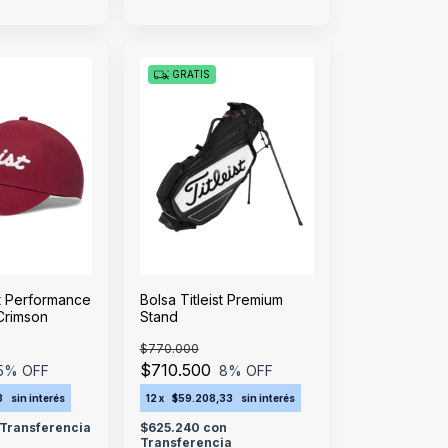
GRATIS
st Performance
Bolsa Titleist Premium
Crimson
Stand
$770.000
$710.500
5
% OFF
8
% OFF
3
sin interés
12
x
$59.208,33
sin interés
Transferencia
$625.240
con
Transferencia