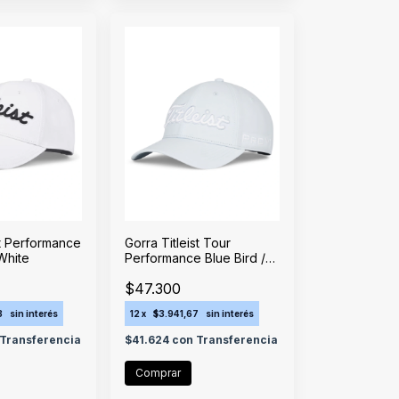
st Performance
Gorra Titleist Tour
White
Performance Blue Bird /
White
$47.300
3
sin interés
12
x
$3.941,67
sin interés
Transferencia
$41.624
con
Transferencia