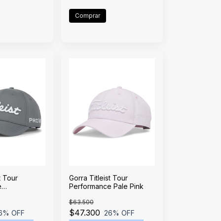
t Tour
Gorra Titleist Tour
e
Performance Pale Pink
ite
$63.500
$47.300
6
% OFF
26
% OFF