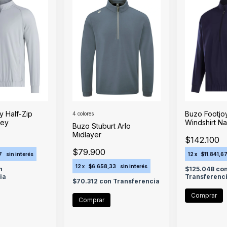
y Half-Zip
Buzo Footjoy
4 colores
rey
Windshirt N
Buzo Stuburt Arlo
Midlayer
$142.100
$79.900
7
sin interés
12
x
$11.841,6
12
x
$6.658,33
sin interés
n
$125.048
co
ia
Transferenc
$70.312
con
Transferencia
Comprar
Comprar