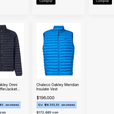
Comprar
Comprar
kley Omni
Chaleco Oakley Meridian
ufferJacket
Insulate Vest
$196.000
,83
sin interés
12
x
$16.333,33
sin interés
con
$172.480
con