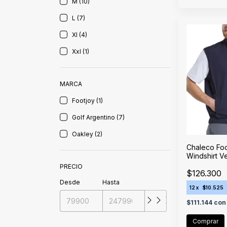
M (10)
L (7)
Xl (4)
Xxl (1)
MARCA
Footjoy (1)
Golf Argentino (7)
Oakley (2)
Chaleco Foo
Windshirt V
PRECIO
$126.300
Desde
Hasta
12
x
$10.525
$111.144
con
Comprar