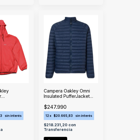
kley
Campera Oakley Omni
r
Insulated PufferJacket
 Red Line
Universal Blue
$247.990
33
sin interés
12
x
$20.665,83
sin interés
n
$218.231,20
con
ia
Transferencia