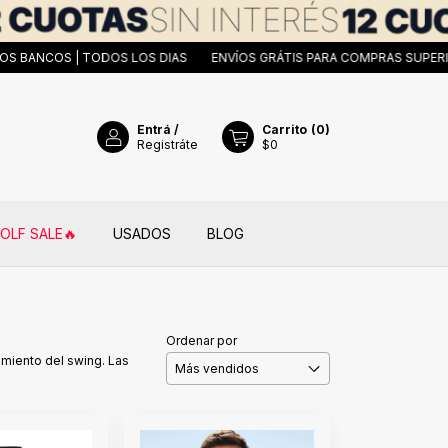
BANCOS | TODOS LOS DIAS
ENVÍOS GRÁTIS PARA COMPRAS SUPERIORES
Entrá
/
Carrito
(
0
)
Registráte
$0
OLF SALE🔥​
USADOS
BLOG
Ordenar por
imiento del swing. Las