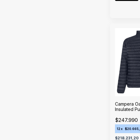
Campera Oa
Insulated P
Black
$247.990
12
x
$20.665
$218.231,20