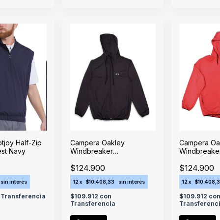
tjoy Half-Zip
Campera Oakley
Campera Oa
est Navy
Windbreaker
Windbreake
Rompeviento Blackout
Rompeviento
$124.900
$124.900
sin interés
12
x
$10.408,33
sin interés
12
x
$10.408,
Transferencia
$109.912
con
$109.912
co
Transferencia
Transferenc