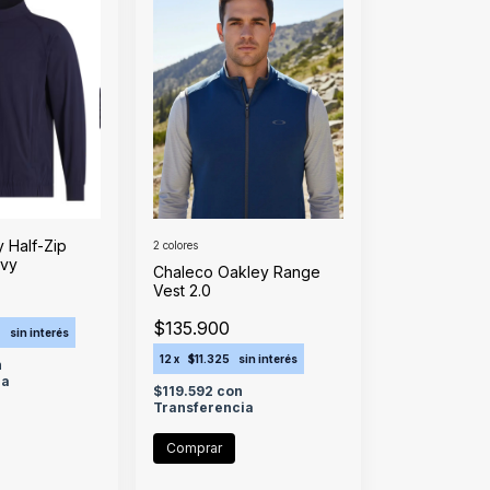
 Half-Zip
2 colores
avy
Chaleco Oakley Range
Vest 2.0
$135.900
7
sin interés
12
x
$11.325
sin interés
n
ia
$119.592
con
Transferencia
Comprar