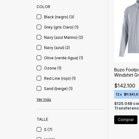
COLOR
Black (negro) (3)
Grey (gris Claro) (1)
Navy (azul Marino) (2)
Navy (azul) (2)
Olive (verde Agua) (1)
Ozone (1)
Buzo Footjo
Windshirt G
Red Line (rojo) (1)
$142.100
Sand (beige) (1)
12
x
$11.841,6
Ver más
$125.048
co
Transferenc
TALLE
Comprar
S (7)