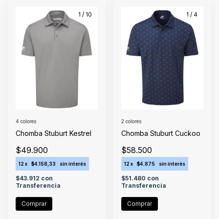
1
/
10
1
/
4
4 colores
2 colores
Chomba Stuburt Kestrel
Chomba Stuburt Cuckoo
$49.900
$58.500
12
x
$4.158,33
sin interés
12
x
$4.875
sin interés
$43.912
con
$51.480
con
Transferencia
Transferencia
Comprar
Comprar